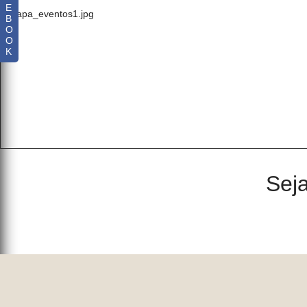
E
B
O
O
K
Seja