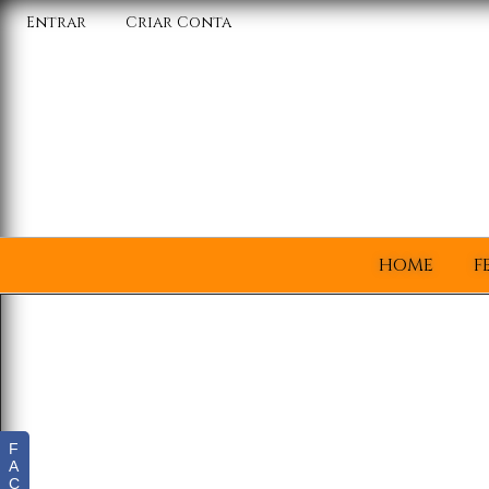
Entrar
Criar Conta
HOME
F
F
A
C